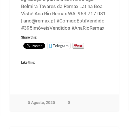
Belmira Tavares da Remax Latina Boa
Vista! Ana Rio Remax WA: 963 717 081
| ario@remax.pt #ComigoEstáVendido
#395imóveisVendidos #AnaRioRemax
Share this:
Telegram
Like this:
5 Agosto, 2025
0