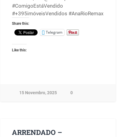
#ComigoEstáVendido
#+395imóveisVendidos #AnaRioRemax
Share this:
Telegram
Like this:
15 Novembro, 2025
0
ARRENDADO –