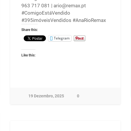
963 717 081 | ario@remax.pt
#ComigoEstáVendido
#395imóveisVendidos #AnaRioRemax
Share this:
Telegram
Like this:
19 Dezembro, 2025
0