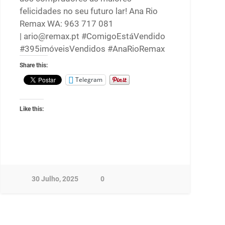
felicidades no seu futuro lar! Ana Rio
Remax WA: 963 717 081
| ario@remax.pt #ComigoEstáVendido
#395imóveisVendidos #AnaRioRemax
Share this:
Telegram
Like this:
30 Julho, 2025
0