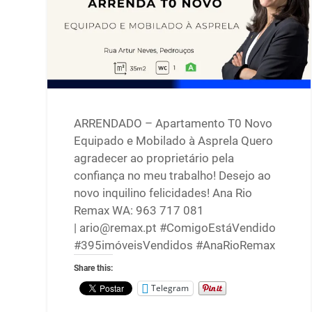
ARRENDADO – Apartamento T0 Novo
Equipado e Mobilado à Asprela Quero
agradecer ao proprietário pela
confiança no meu trabalho! Desejo ao
novo inquilino felicidades! Ana Rio
Remax WA: 963 717 081
| ario@remax.pt #ComigoEstáVendido
#395imóveisVendidos #AnaRioRemax
Share this:
Telegram