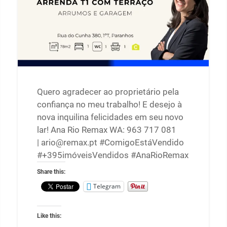
Quero agradecer ao proprietário pela
confiança no meu trabalho! E desejo à
nova inquilina felicidades em seu novo
lar! Ana Rio Remax WA: 963 717 081
| ario@remax.pt #ComigoEstáVendido
#+395imóveisVendidos #AnaRioRemax
Share this:
Telegram
Like this: