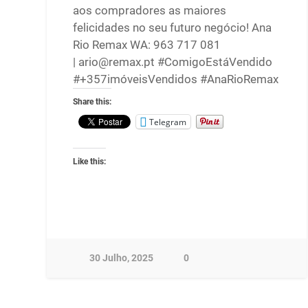
aos compradores as maiores
felicidades no seu futuro negócio! Ana
Rio Remax WA: 963 717 081
| ario@remax.pt #ComigoEstáVendido
#+357imóveisVendidos #AnaRioRemax
Share this:
Telegram
Like this:
30 Julho, 2025
0