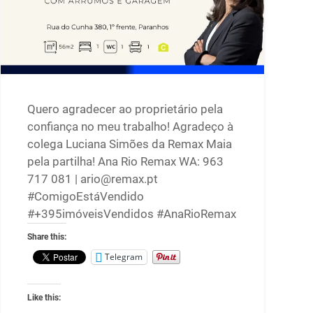
Quero agradecer ao proprietário pela
confiança no meu trabalho! Agradeço à
colega Luciana Simões da Remax Maia
pela partilha! Ana Rio Remax WA: 963
717 081 | ario@remax.pt
#ComigoEstáVendido
#+395imóveisVendidos #AnaRioRemax
Share this:
Telegram
Like this: