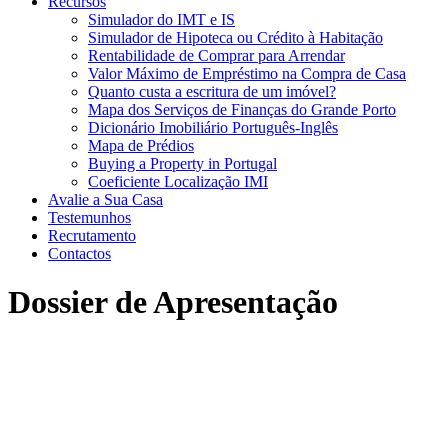
Recursos
Simulador do IMT e IS
Simulador de Hipoteca ou Crédito à Habitação
Rentabilidade de Comprar para Arrendar
Valor Máximo de Empréstimo na Compra de Casa
Quanto custa a escritura de um imóvel?
Mapa dos Serviços de Finanças do Grande Porto
Dicionário Imobiliário Português-Inglês
Mapa de Prédios
Buying a Property in Portugal
Coeficiente Localização IMI
Avalie a Sua Casa
Testemunhos
Recrutamento
Contactos
Dossier de Apresentação