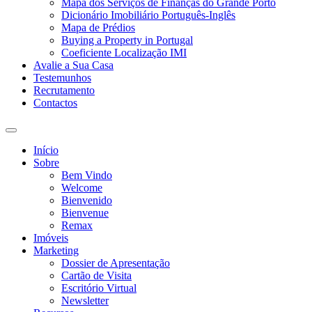
Mapa dos Serviços de Finanças do Grande Porto
Dicionário Imobiliário Português-Inglês
Mapa de Prédios
Buying a Property in Portugal
Coeficiente Localização IMI
Avalie a Sua Casa
Testemunhos
Recrutamento
Contactos
Toggle
search
Início
field
Sobre
Bem Vindo
Welcome
Bienvenido
Bienvenue
Remax
Imóveis
Marketing
Dossier de Apresentação
Cartão de Visita
Escritório Virtual
Newsletter