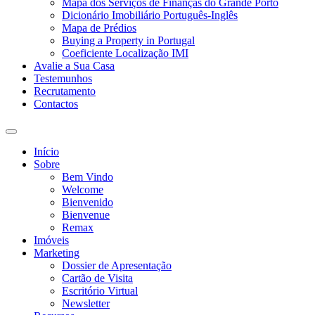
Mapa dos Serviços de Finanças do Grande Porto
Dicionário Imobiliário Português-Inglês
Mapa de Prédios
Buying a Property in Portugal
Coeficiente Localização IMI
Avalie a Sua Casa
Testemunhos
Recrutamento
Contactos
Toggle
search
Início
field
Sobre
Bem Vindo
Welcome
Bienvenido
Bienvenue
Remax
Imóveis
Marketing
Dossier de Apresentação
Cartão de Visita
Escritório Virtual
Newsletter