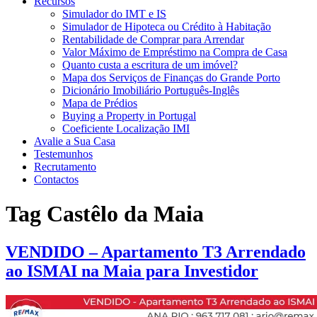
Recursos
Simulador do IMT e IS
Simulador de Hipoteca ou Crédito à Habitação
Rentabilidade de Comprar para Arrendar
Valor Máximo de Empréstimo na Compra de Casa
Quanto custa a escritura de um imóvel?
Mapa dos Serviços de Finanças do Grande Porto
Dicionário Imobiliário Português-Inglês
Mapa de Prédios
Buying a Property in Portugal
Coeficiente Localização IMI
Avalie a Sua Casa
Testemunhos
Recrutamento
Contactos
Tag
Castêlo da Maia
VENDIDO – Apartamento T3 Arrendado
ao ISMAI na Maia para Investidor