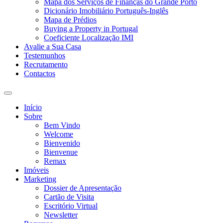
Mapa dos Serviços de Finanças do Grande Porto
Dicionário Imobiliário Português-Inglês
Mapa de Prédios
Buying a Property in Portugal
Coeficiente Localização IMI
Avalie a Sua Casa
Testemunhos
Recrutamento
Contactos
Toggle
search
Início
field
Sobre
Bem Vindo
Welcome
Bienvenido
Bienvenue
Remax
Imóveis
Marketing
Dossier de Apresentação
Cartão de Visita
Escritório Virtual
Newsletter