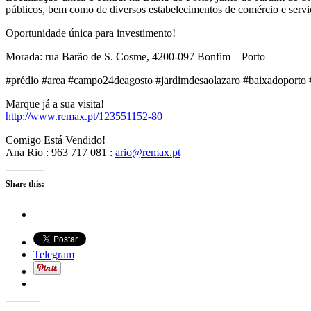
públicos, bem como de diversos estabelecimentos de comércio e servi
Oportunidade única para investimento!
Morada: rua Barão de S. Cosme, 4200-097 Bonfim – Porto
#prédio #area #campo24deagosto #jardimdesaolazaro #baixadoporto 
Marque já a sua visita!
http://www.remax.pt/123551152-80
Comigo Está Vendido!
Ana Rio : 963 717 081 :
ario@remax.pt
Share this:
Telegram