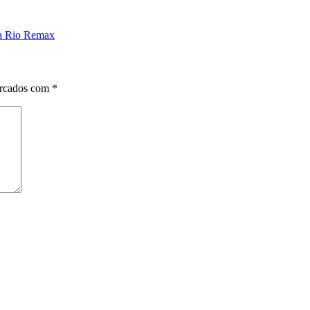
na Rio Remax
arcados com
*