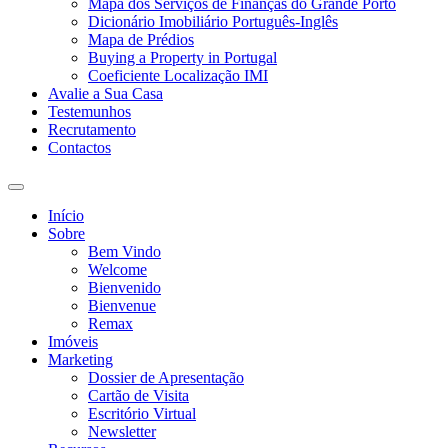
Mapa dos Serviços de Finanças do Grande Porto
Dicionário Imobiliário Português-Inglês
Mapa de Prédios
Buying a Property in Portugal
Coeficiente Localização IMI
Avalie a Sua Casa
Testemunhos
Recrutamento
Contactos
Toggle
search
Início
field
Sobre
Bem Vindo
Welcome
Bienvenido
Bienvenue
Remax
Imóveis
Marketing
Dossier de Apresentação
Cartão de Visita
Escritório Virtual
Newsletter