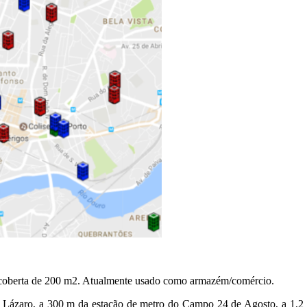
a coberta de 200 m2. Atualmente usado como armazém/comércio.
S. Lázaro, a 300 m da estação de metro do Campo 24 de Agosto, a 1,2