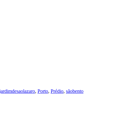
jardimdesaolazaro
,
Porto
,
Prédio
,
sãobento