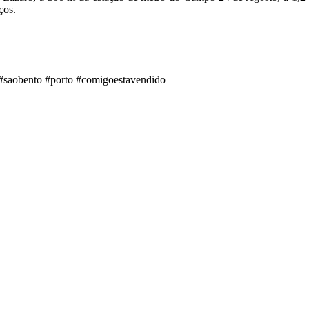
ços.
#saobento #porto #comigoestavendido