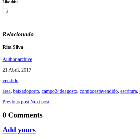
Like this:
Loading…
Relacionado
Rita Silva
Author archive
21 Abril, 2017
vendido
area
,
baixadoporto
,
campo24deagosto
,
comigoestávendido
,
escritura
,
Previous post
Next post
0 Comments
Add yours