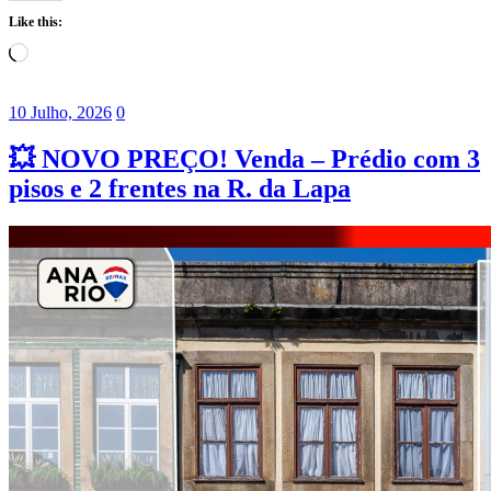
Like this:
Loading…
10 Julho, 2026
0
💥 NOVO PREÇO! Venda – Prédio com 3
pisos e 2 frentes na R. da Lapa