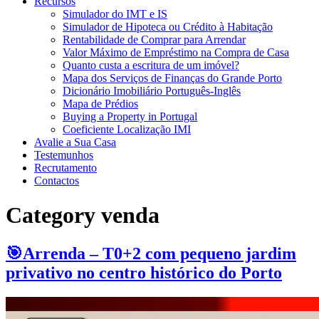
Recursos
Simulador do IMT e IS
Simulador de Hipoteca ou Crédito à Habitação
Rentabilidade de Comprar para Arrendar
Valor Máximo de Empréstimo na Compra de Casa
Quanto custa a escritura de um imóvel?
Mapa dos Serviços de Finanças do Grande Porto
Dicionário Imobiliário Português-Inglês
Mapa de Prédios
Buying a Property in Portugal
Coeficiente Localização IMI
Avalie a Sua Casa
Testemunhos
Recrutamento
Contactos
Category
venda
🎯Arrenda – T0+2 com pequeno jardim
privativo no centro histórico do Porto