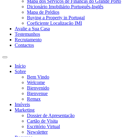
Mapa dos Serviços de Finanças do Grande Porto
Dicionário Imobiliário Português-Inglês
Mapa de Prédios
Buying a Property in Portugal
Coeficiente Localização IMI
Avalie a Sua Casa
Testemunhos
Recrutamento
Contactos
Toggle
search
Início
field
Sobre
Bem Vindo
Welcome
Bienvenido
Bienvenue
Remax
Imóveis
Marketing
Dossier de Apresentação
Cartão de Visita
Escritório Virtual
Newsletter