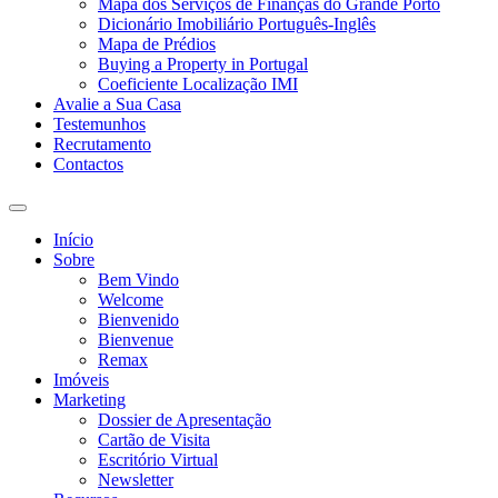
Mapa dos Serviços de Finanças do Grande Porto
Dicionário Imobiliário Português-Inglês
Mapa de Prédios
Buying a Property in Portugal
Coeficiente Localização IMI
Avalie a Sua Casa
Testemunhos
Recrutamento
Contactos
Toggle
search
Início
field
Sobre
Bem Vindo
Welcome
Bienvenido
Bienvenue
Remax
Imóveis
Marketing
Dossier de Apresentação
Cartão de Visita
Escritório Virtual
Newsletter