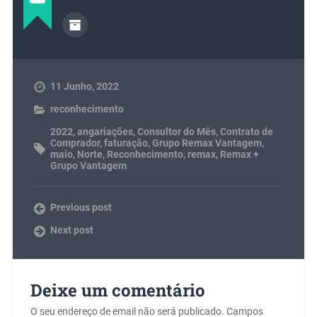
11 Junho, 2022
reconhecimento
2022
,
angariações
,
Consultor do Mês
,
Contrato de
Comprador
,
faturação
,
Grupo Remax Vantagem
,
maio
,
Norte
,
Reconhecimento
,
remax
,
Remax +
Grupo Vantagem
Previous post
Next post
Deixe um comentário
O seu endereço de email não será publicado.
Campos