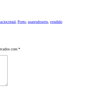
aciocristal
,
Porto
,
soaresdosreis
,
vendido
arcados com
*