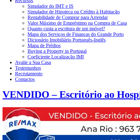
Recursos
Simulador do IMT e IS
Simulador de Hipoteca ou Crédito à Habitação
Rentabilidade de Comprar para Arrendar
Valor Máximo de Empréstimo na Compra de Casa
Quanto custa a escritura de um imóvel?
Mapa dos Serviços de Finanças do Grande Porto
Dicionário Imobiliário Português-Inglês
Mapa de Prédios
Buying a Property in Portugal
Coeficiente Localização IMI
Avalie a Sua Casa
Testemunhos
Recrutamento
Contactos
VENDIDO – Escritório ao Hospi