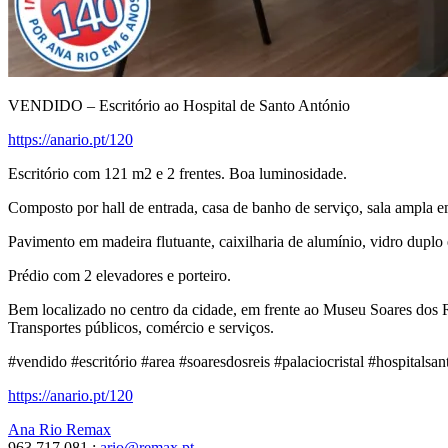
VENDIDO – Escritório ao Hospital de Santo António
https://anario.pt/120
Escritório com 121 m2 e 2 frentes. Boa luminosidade.
Composto por hall de entrada, casa de banho de serviço, sala ampla e
Pavimento em madeira flutuante, caixilharia de alumínio, vidro duplo
Prédio com 2 elevadores e porteiro.
Bem localizado no centro da cidade, em frente ao Museu Soares dos 
Transportes públicos, comércio e serviços.
#vendido #escritório #area #soaresdosreis #palaciocristal #hospitals
https://anario.pt/120
Ana Rio Remax
963 717 081 :
ario@remax.pt