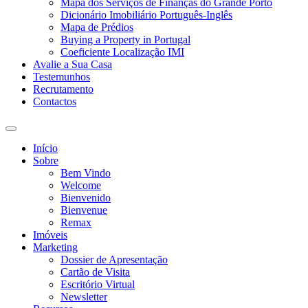
Mapa dos Serviços de Finanças do Grande Porto
Dicionário Imobiliário Português-Inglês
Mapa de Prédios
Buying a Property in Portugal
Coeficiente Localização IMI
Avalie a Sua Casa
Testemunhos
Recrutamento
Contactos
Toggle
search
Início
field
Sobre
Bem Vindo
Welcome
Bienvenido
Bienvenue
Remax
Imóveis
Marketing
Dossier de Apresentação
Cartão de Visita
Escritório Virtual
Newsletter