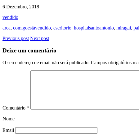
6 Dezembro, 2018
vendido
area
,
comigoestávendido
,
escritorio
,
hospitalsantoantonio
,
miragai
,
pal
Previous post
Next post
Deixe um comentário
O seu endereço de email não será publicado.
Campos obrigatórios m
Comentário
*
Nome
Email