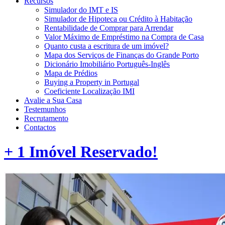
Recursos
Simulador do IMT e IS
Simulador de Hipoteca ou Crédito à Habitação
Rentabilidade de Comprar para Arrendar
Valor Máximo de Empréstimo na Compra de Casa
Quanto custa a escritura de um imóvel?
Mapa dos Serviços de Finanças do Grande Porto
Dicionário Imobiliário Português-Inglês
Mapa de Prédios
Buying a Property in Portugal
Coeficiente Localização IMI
Avalie a Sua Casa
Testemunhos
Recrutamento
Contactos
+ 1 Imóvel Reservado!