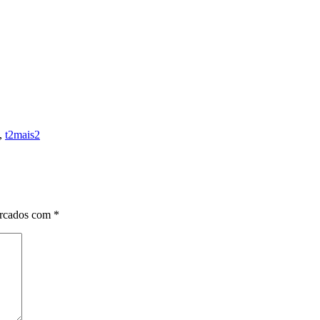
,
t2mais2
arcados com
*