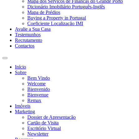
Mapa dos Serviços de Finanças do Grande Porto
Dicionário Imobiliário Português-Inglês
Mapa de Prédios
Buying a Property in Portugal
Coeficiente Localização IMI
Avalie a Sua Casa
Testemunhos
Recrutamento
Contactos
Toggle
search
Início
field
Sobre
Bem Vindo
Welcome
Bienvenido
Bienvenue
Remax
Imóveis
Marketing
Dossier de Apresentação
Cartão de Visita
Escritório Virtual
Newsletter