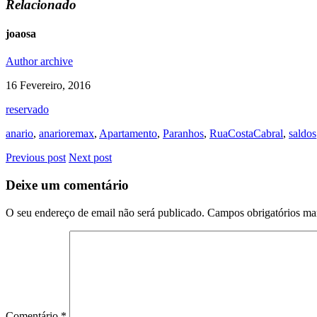
Relacionado
joaosa
Author archive
16 Fevereiro, 2016
reservado
anario
,
anarioremax
,
Apartamento
,
Paranhos
,
RuaCostaCabral
,
saldos
Previous post
Next post
Deixe um comentário
O seu endereço de email não será publicado.
Campos obrigatórios m
Comentário
*