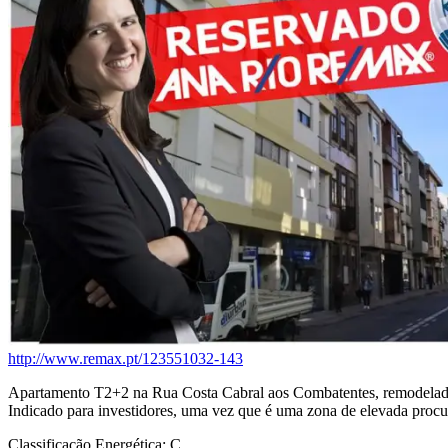
http://www.remax.pt/123551032-143
Apartamento T2+2 na Rua Costa Cabral aos Combatentes, remodelado re
Indicado para investidores, uma vez que é uma zona de elevada procu
Classificação Energética: C