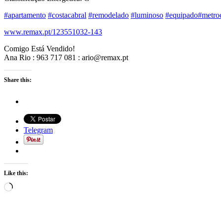
‪#‎
apartamento‬
‪#‎
costacabral‬
‪#‎
remodelado‬
‪#‎
luminoso‬
‪#‎
equipado‬
‪#‎
metro
www.remax.pt/123551032-143
Comigo Está Vendido!
Ana Rio : 963 717 081 : ario@remax.pt
Share this:
Telegram
Like this:
Loading…