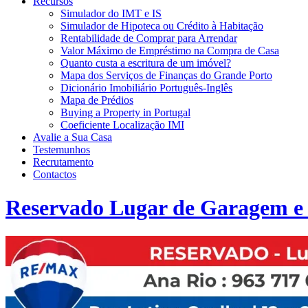
Recursos
Simulador do IMT e IS
Simulador de Hipoteca ou Crédito à Habitação
Rentabilidade de Comprar para Arrendar
Valor Máximo de Empréstimo na Compra de Casa
Quanto custa a escritura de um imóvel?
Mapa dos Serviços de Finanças do Grande Porto
Dicionário Imobiliário Português-Inglês
Mapa de Prédios
Buying a Property in Portugal
Coeficiente Localização IMI
Avalie a Sua Casa
Testemunhos
Recrutamento
Contactos
Reservado Lugar de Garagem e