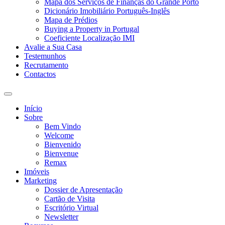
Mapa dos Serviços de Finanças do Grande Porto
Dicionário Imobiliário Português-Inglês
Mapa de Prédios
Buying a Property in Portugal
Coeficiente Localização IMI
Avalie a Sua Casa
Testemunhos
Recrutamento
Contactos
Toggle
search
Início
field
Sobre
Bem Vindo
Welcome
Bienvenido
Bienvenue
Remax
Imóveis
Marketing
Dossier de Apresentação
Cartão de Visita
Escritório Virtual
Newsletter