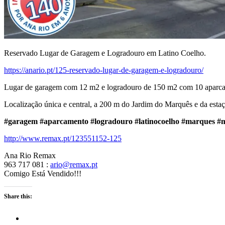
Reservado Lugar de Garagem e Logradouro em Latino Coelho.
https://anario.pt/125-reservado-lugar-de-garagem-e-logradouro/
Lugar de garagem com 12 m2 e logradouro de 150 m2 com 10 aparc
Localização única e central, a 200 m do Jardim do Marquês e da estaç
#garagem
#aparcamento
#logradouro
#latinocoelho
#marques
#m
http://www.remax.pt/123551152-125
Ana Rio Remax
963 717 081 :
ario@remax.pt
Comigo Está Vendido!!!
Share this: