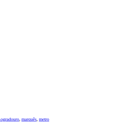
ogradouro
,
marquês
,
metro