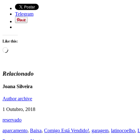
Telegram
Like this:
Loading…
Relacionado
Joana Silveira
Author archive
1 Outubro, 2018
reservado
aparcamento
,
Baixa
,
Comigo Está Vendido‬!
,
garagem
,
latinocoelho
,
L