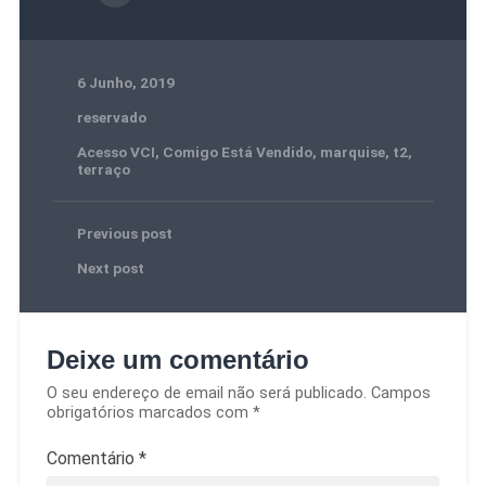
6 Junho, 2019
reservado
Acesso VCI
,
Comigo Está Vendido
,
marquise
,
t2
,
terraço
Previous post
Next post
Deixe um comentário
O seu endereço de email não será publicado.
Campos
obrigatórios marcados com
*
Comentário
*