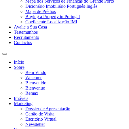
Mapa dos Serviços de Finanças do Grande Porto
Dicionário Imobiliário Português-Inglês
Mapa de Prédios
Buying a Property in Portugal
Coeficiente Localização IMI
Avalie a Sua Casa
Testemunhos
Recrutamento
Contactos
Toggle
search
Início
field
Sobre
Bem Vindo
Welcome
Bienvenido
Bienvenue
Remax
Imóveis
Marketing
Dossier de Apresentação
Cartão de Visita
Escritório Virtual
Newsletter