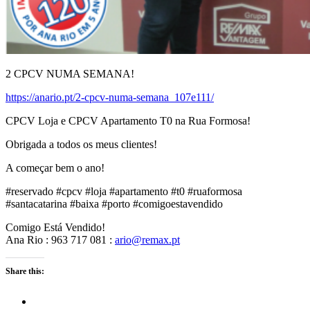
2 CPCV NUMA SEMANA!
https://anario.pt/
2-cpcv-numa-semana_107e111
/
‎
CPCV Loja e CPCV Apartamento T0 na Rua Formosa!
Obrigada a todos os meus clientes!
A começar bem o ano!
#reservado #cpcv #loja #apartamento #t0 #ruaformosa
#santacatarina #baixa #porto #comigoestavendido
Comigo Está Vendido!
Ana Rio : 963 717 081 :
ario@remax.pt
Share this: