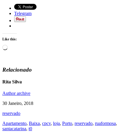
Telegram
Like this:
Loading…
Relacionado
Rita Silva
Author archive
30 Janeiro, 2018
reservado
Apartamento
,
Baixa
,
cpcv
,
loja
,
Porto
,
reservado
,
ruaformosa
,
santacatarina
,
t0