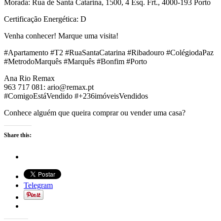
Morada: Rua de Santa Catarina, 1500, 4 Esq. Frt., 4000-193 Porto
Certificação Energética: D
Venha conhecer! Marque uma visita!
#Apartamento #T2 #RuaSantaCatarina #Ribadouro #ColégiodaPaz
#MetrodoMarquês #Marquês #Bonfim #Porto
Ana Rio Remax
963 717 081: ario@remax.pt
#ComigoEstáVendido #+236imóveisVendidos
Conhece alguém que queira comprar ou vender uma casa?
Share this:
Telegram