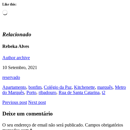
Like this:
Loading…
Relacionado
Rebeka Alves
Author archive
10 Setembro, 2021
reservado
Apartamento
,
bonfim
,
Colégio da Paz
,
Kitchenette
,
marquês
,
Metro
do Marquês
,
Porto
,
ribadouro
,
Rua de Santa Catarina
,
t2
Previous post
Next post
Deixe um comentário
O seu endereço de email não será publicado.
Campos obrigatórios