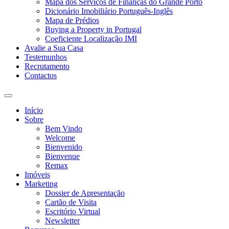
Mapa dos Serviços de Finanças do Grande Porto
Dicionário Imobiliário Português-Inglês
Mapa de Prédios
Buying a Property in Portugal
Coeficiente Localização IMI
Avalie a Sua Casa
Testemunhos
Recrutamento
Contactos
Toggle
search
Início
field
Sobre
Bem Vindo
Welcome
Bienvenido
Bienvenue
Remax
Imóveis
Marketing
Dossier de Apresentação
Cartão de Visita
Escritório Virtual
Newsletter