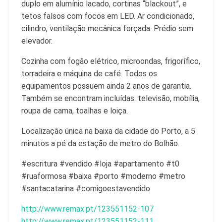
duplo em alumínio lacado, cortinas “blackout”, e
tetos falsos com focos em LED. Ar condicionado,
cilindro, ventilação mecânica forçada. Prédio sem
elevador.
Cozinha com fogão elétrico, microondas, frigorífico,
torradeira e máquina de café. Todos os
equipamentos possuem ainda 2 anos de garantia.
Também se encontram incluídas: televisão, mobília,
roupa de cama, toalhas e loiça.
Localização única na baixa da cidade do Porto, a 5
minutos a pé da estação de metro do Bolhão.
#escritura #vendido #loja #apartamento #t0
#ruaformosa #baixa #porto #moderno #metro
#santacatarina #comigoestavendido
http://www.remax.pt/123551152-
107
http://www.remax.pt/123551152-
111