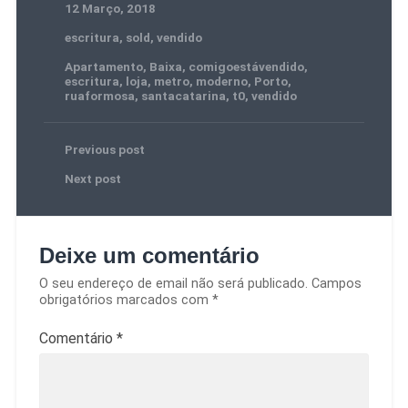
12 Março, 2018
escritura
,
sold
,
vendido
Apartamento
,
Baixa
,
comigoestávendido
,
escritura
,
loja
,
metro
,
moderno
,
Porto
,
ruaformosa
,
santacatarina
,
t0
,
vendido
Previous post
Next post
Deixe um comentário
O seu endereço de email não será publicado.
Campos
obrigatórios marcados com
*
Comentário
*