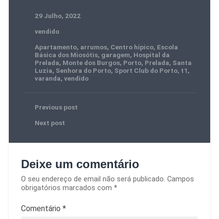
29 Julho, 2022
vendido
Apartamento
,
arrumos
,
Centro hípico
,
Escola
Básica dos Miosótis
,
garagem
,
Hospital da
Prelada
,
Monte dos Burgos
,
Porto
,
Prelada
,
Santa
Luzia
,
Senhora do Porto
,
Sport Club do Porto
,
t1
,
varanda
,
vendido
Previous post
Next post
Deixe um comentário
O seu endereço de email não será publicado.
Campos
obrigatórios marcados com
*
Comentário
*