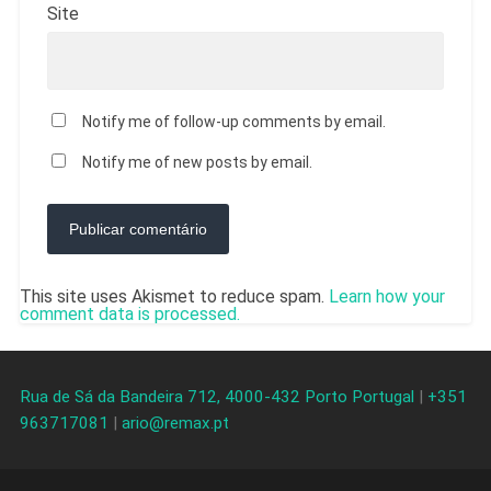
Site
Notify me of follow-up comments by email.
Notify me of new posts by email.
This site uses Akismet to reduce spam.
Learn how your
comment data is processed.
Rua de Sá da Bandeira 712, 4000-432 Porto Portugal
|
+351
963717081
|
ario@remax.pt