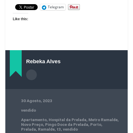
Telegram
Like this:
Rebeka Alves
30 Agosto, 2023
vendido
Apartamento
,
Hospital da Prelada
,
Metro Ramalde
,
Novo Preço
,
Pingo Doce da Prelada
,
Porto
,
Prelada
,
Ramalde
,
t3
,
vendido