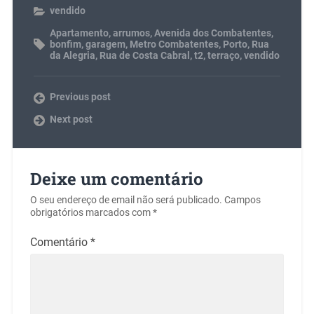
vendido
Apartamento
,
arrumos
,
Avenida dos Combatentes
,
bonfim
,
garagem
,
Metro Combatentes
,
Porto
,
Rua
da Alegria
,
Rua de Costa Cabral
,
t2
,
terraço
,
vendido
Previous post
Next post
Deixe um comentário
O seu endereço de email não será publicado.
Campos
obrigatórios marcados com
*
Comentário
*