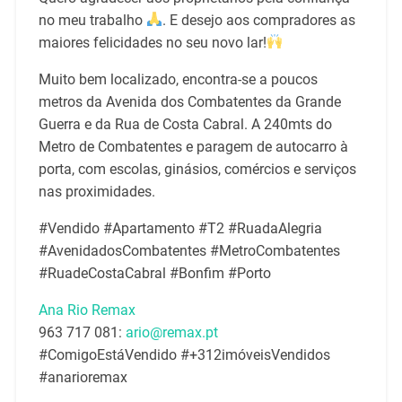
no meu trabalho
. E desejo aos compradores as
maiores felicidades no seu novo lar!
Muito bem localizado, encontra-se a poucos
metros da Avenida dos Combatentes da Grande
Guerra e da Rua de Costa Cabral. A 240mts do
Metro de Combatentes e paragem de autocarro à
porta, com escolas, ginásios, comércios e serviços
nas proximidades.
#Vendido #Apartamento #T2 #RuadaAlegria
#AvenidadosCombatentes #MetroCombatentes
#RuadeCostaCabral #Bonfim #Porto
Ana Rio Remax
963 717 081:
ario@remax.pt
#ComigoEstáVendido #+312imóveisVendidos
#anarioremax