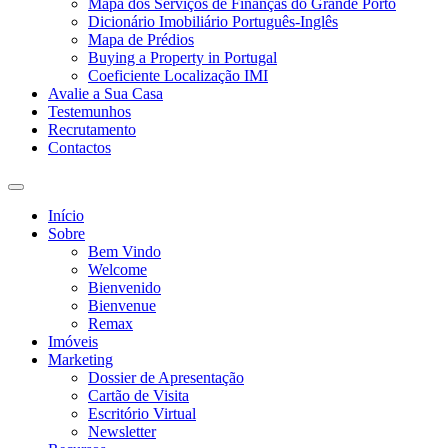
Mapa dos Serviços de Finanças do Grande Porto
Dicionário Imobiliário Português-Inglês
Mapa de Prédios
Buying a Property in Portugal
Coeficiente Localização IMI
Avalie a Sua Casa
Testemunhos
Recrutamento
Contactos
Toggle
search
Início
field
Sobre
Bem Vindo
Welcome
Bienvenido
Bienvenue
Remax
Imóveis
Marketing
Dossier de Apresentação
Cartão de Visita
Escritório Virtual
Newsletter