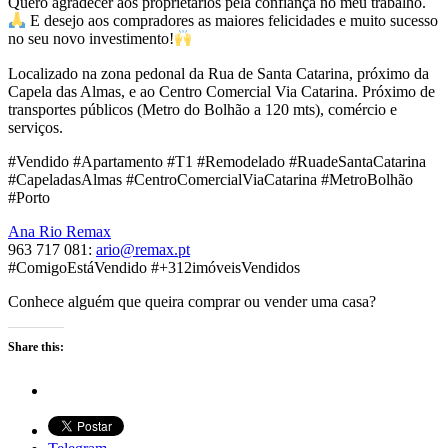
Quero agradecer aos proprietários pela confiança no meu trabalho.
E desejo aos compradores as maiores felicidades e muito sucesso
no seu novo investimento!
Localizado na zona pedonal da Rua de Santa Catarina, próximo da
Capela das Almas, e ao Centro Comercial Via Catarina. Próximo de
transportes públicos (Metro do Bolhão a 120 mts), comércio e
serviços.
#Vendido #Apartamento #T1 #Remodelado #RuadeSantaCatarina
#CapeladasAlmas #CentroComercialViaCatarina #MetroBolhão
#Porto
Ana Rio Remax
963 717 081:
ario@remax.pt
#ComigoEstáVendido #+312imóveisVendidos
Conhece alguém que queira comprar ou vender uma casa?
Share this: