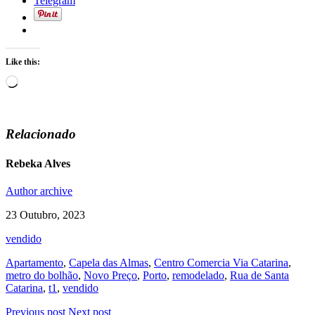
Telegram
Like this:
Loading…
Relacionado
Rebeka Alves
Author archive
23 Outubro, 2023
vendido
Apartamento
,
Capela das Almas
,
Centro Comercia Via Catarina
,
metro do bolhão
,
Novo Preço
,
Porto
,
remodelado
,
Rua de Santa
Catarina
,
t1
,
vendido
Previous post
Next post