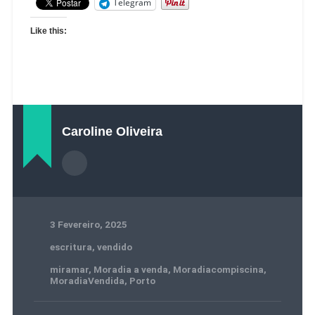
Telegram
Like this:
Caroline Oliveira
3 Fevereiro, 2025
escritura
,
vendido
miramar
,
Moradia a venda
,
Moradiacompiscina
,
MoradiaVendida
,
Porto