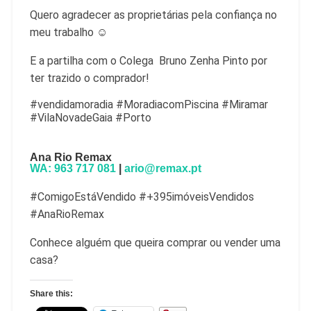
Quero agradecer as proprietárias pela confiança no
meu trabalho ☺️
E a partilha com o Colega Bruno Zenha Pinto por
ter trazido o comprador!
#vendidamoradia #MoradiacomPiscina #Miramar
#VilaNovadeGaia #Porto
Ana Rio Remax
WA: 963 717 081
|
ario@remax.pt
#ComigoEstáVendido #+395imóveisVendidos
#AnaRioRemax
Conhece alguém que queira comprar ou vender uma
casa?
Share this: