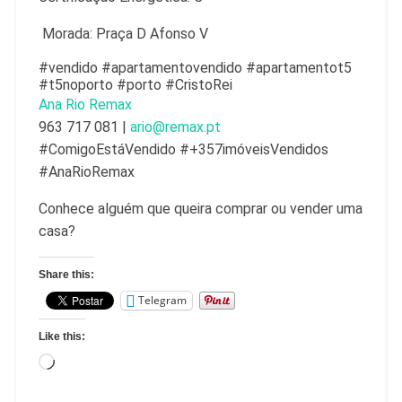
Morada: Praça D Afonso V
#vendido #apartamentovendido #apartamentot5
#t5noporto #porto #CristoRei
Ana Rio Remax
963 717 081 |
ario@remax.pt
#ComigoEstáVendido #+357imóveisVendidos
#AnaRioRemax
Conhece alguém que queira comprar ou vender uma
casa?
Share this:
Telegram
Like this: