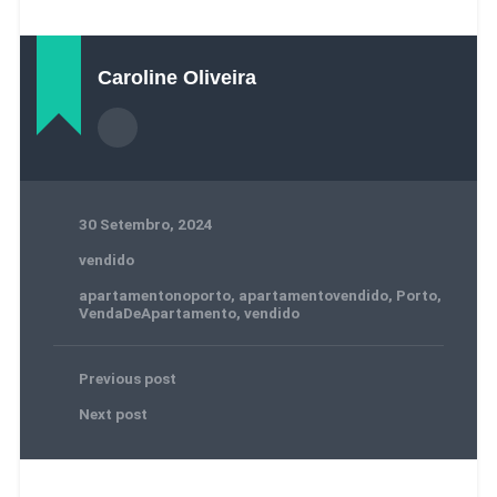
Caroline Oliveira
30 Setembro, 2024
vendido
apartamentonoporto
,
apartamentovendido
,
Porto
,
VendaDeApartamento
,
vendido
Previous post
Next post