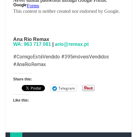
Ana Rio Remax
WA: 963 717 081
|
ario@remax.pt
#ComigoEstáVendido #395imóveisVendidos
#AnaRioRemax
Share this:
Telegram
Like this: