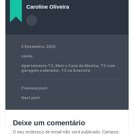
Caroline Oliveira
5 Dezembro, 2025
venda
Apartamento T3
,
Metro Casa da Música
,
T3 com
garagem e elevador
,
T3 na Boavista
Previous post
Next post
Deixe um comentário
O seu endereço de email não será publicado.
Campos