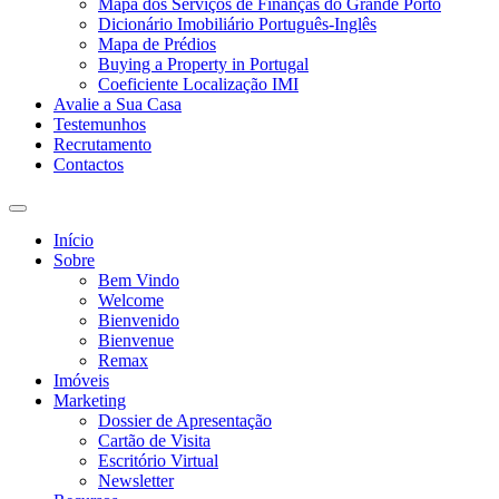
Mapa dos Serviços de Finanças do Grande Porto
Dicionário Imobiliário Português-Inglês
Mapa de Prédios
Buying a Property in Portugal
Coeficiente Localização IMI
Avalie a Sua Casa
Testemunhos
Recrutamento
Contactos
Toggle
search
Início
field
Sobre
Bem Vindo
Welcome
Bienvenido
Bienvenue
Remax
Imóveis
Marketing
Dossier de Apresentação
Cartão de Visita
Escritório Virtual
Newsletter