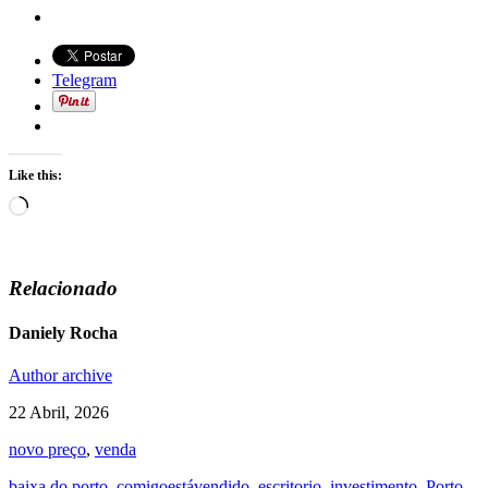
Telegram
Like this:
Loading…
Relacionado
Daniely Rocha
Author archive
22 Abril, 2026
novo preço
,
venda
baixa do porto
,
comigoestávendido
,
escritorio
,
investimento
,
Porto
,