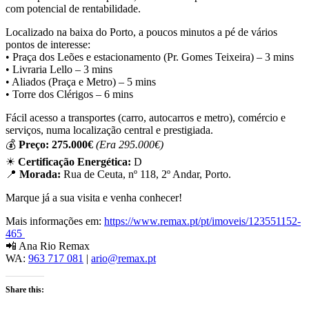
com potencial de rentabilidade.
Localizado na baixa do Porto, a poucos minutos a pé de vários
pontos de interesse:
• Praça dos Leões e estacionamento (Pr. Gomes Teixeira) – 3 mins
• Livraria Lello – 3 mins
• Aliados (Praça e Metro) – 5 mins
• Torre dos Clérigos – 6 mins
Fácil acesso a transportes (carro, autocarros e metro), comércio e
serviços, numa localização central e prestigiada.
💰
Preço: 275.000€
(Era 295.000€)
☀
Certificação Energética:
D
📍
Morada:
Rua de Ceuta, nº 118, 2º Andar, Porto.
Marque já a sua visita e venha conhecer!
Mais informações em:
https://www.remax.pt/pt/imoveis/123551152-
465
📲 Ana Rio Remax
WA:
963 717 081
|
ario@remax.pt
Share this: