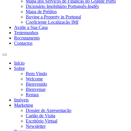
Mapa dos Serviços de Finanças do Grande Porto
Dicionário Imobiliário Português-Inglês
Mapa de Prédios
Buying a Property in Portugal
Coeficiente Localização IMI
Avalie a Sua Casa
Testemunhos
Recrutamento
Contactos
Toggle
search
Início
field
Sobre
Bem Vindo
Welcome
Bienvenido
Bienvenue
Remax
Imóveis
Marketing
Dossier de Apresentação
Cartão de Visita
Escritório Virtual
Newsletter