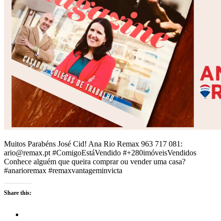
Muitos Parabéns José Cid! Ana Rio Remax 963 717 081:
ario@remax.pt #ComigoEstáVendido #+280imóveisVendidos
Conhece alguém que queira comprar ou vender uma casa?
#anarioremax #remaxvantageminvicta
Share this: