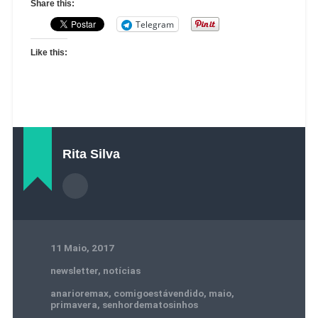
Share this:
Telegram
Like this:
Rita Silva
11 Maio, 2017
newsletter
,
notícias
anarioremax
,
comigoestávendido
,
maio
,
primavera
,
senhordematosinhos