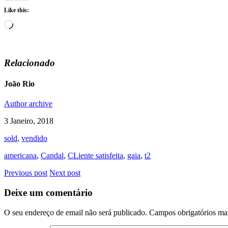
Like this:
Loading…
Relacionado
João Rio
Author archive
3 Janeiro, 2018
sold
,
vendido
americana
,
Candal
,
CLiente satisfeita
,
gaia
,
t2
Previous post
Next post
Deixe um comentário
O seu endereço de email não será publicado.
Campos obrigatórios m