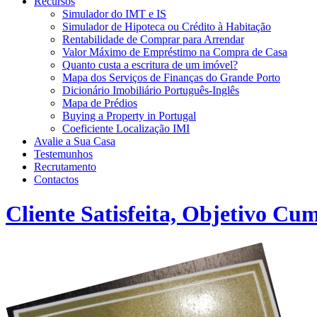
Recursos
Simulador do IMT e IS
Simulador de Hipoteca ou Crédito à Habitação
Rentabilidade de Comprar para Arrendar
Valor Máximo de Empréstimo na Compra de Casa
Quanto custa a escritura de um imóvel?
Mapa dos Serviços de Finanças do Grande Porto
Dicionário Imobiliário Português-Inglês
Mapa de Prédios
Buying a Property in Portugal
Coeficiente Localização IMI
Avalie a Sua Casa
Testemunhos
Recrutamento
Contactos
Cliente Satisfeita, Objetivo Cu