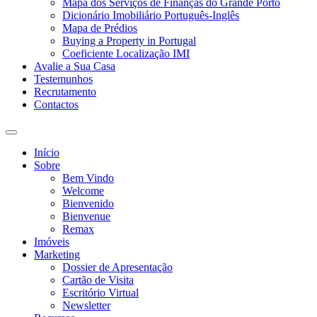
Mapa dos Serviços de Finanças do Grande Porto
Dicionário Imobiliário Português-Inglês
Mapa de Prédios
Buying a Property in Portugal
Coeficiente Localização IMI
Avalie a Sua Casa
Testemunhos
Recrutamento
Contactos
Toggle
search
Início
field
Sobre
Bem Vindo
Welcome
Bienvenido
Bienvenue
Remax
Imóveis
Marketing
Dossier de Apresentação
Cartão de Visita
Escritório Virtual
Newsletter