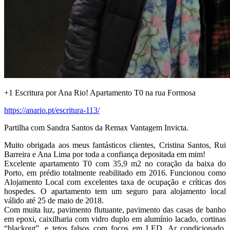
+1 Escritura por Ana Rio! Apartamento T0 na rua Formosa
https://anario.pt/escritura-113/
Partilha com Sandra Santos da Remax Vantagem Invicta.
Muito obrigada aos meus fantásticos clientes, Cristina Santos, Rui
Barreira e Ana Lima por toda a confiança depositada em mim!
Excelente apartamento T0 com 35,9 m2 no coração da baixa do
Porto, em prédio totalmente reabilitado em 2016. Funcionou como
Alojamento Local com excelentes taxa de ocupação e críticas dos
hospedes. O apartamento tem um seguro para alojamento local
válido até 25 de maio de 2018.
Com muita luz, pavimento flutuante, pavimento das casas de banho
em epoxi, caixilharia com vidro duplo em alumínio lacado, cortinas
“blackout”, e tetos falsos com focos em LED. Ar condicionado,