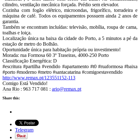
cilindro, ventilação mecânica forçada. Prédio sem elevador.
Cozinha com fogão elétrico, microondas, frigorífico, torradeira e
máquina de café. Todos os equipamentos possuem ainda 2 anos de
garantia.
Também se encontram incluídas: televisão, mobília, roupa de cama,
toalhas e loiça.
Localização única na baixa da cidade do Porto, a 5 minutos a pé da
estação de metro do Bolhão.
Oportunidade única para habitação própria ou investimento!
Morada: rua Formosa 60 3º Traseiras, 4000-250 Porto
Classificação Energética: D
#escritura #partilha #vendido #apartamento #t0 #ruaformosa #baixa
#porto #moderno #metro #santacatarina #comigoestavendido
http://www.remax.pt/123551152-113
Comigo Está Vendido!
Ana Rio : 963 717 081 :
ario@remax.pt
Share this:
Telegram