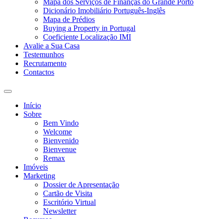
Mapa dos Serviços de Finanças do Grande Porto
Dicionário Imobiliário Português-Inglês
Mapa de Prédios
Buying a Property in Portugal
Coeficiente Localização IMI
Avalie a Sua Casa
Testemunhos
Recrutamento
Contactos
Toggle
search
Início
field
Sobre
Bem Vindo
Welcome
Bienvenido
Bienvenue
Remax
Imóveis
Marketing
Dossier de Apresentação
Cartão de Visita
Escritório Virtual
Newsletter