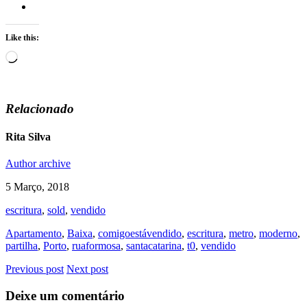
Like this:
Loading…
Relacionado
Rita Silva
Author archive
5 Março, 2018
escritura
,
sold
,
vendido
Apartamento
,
Baixa
,
comigoestávendido
,
escritura
,
metro
,
moderno
,
partilha
,
Porto
,
ruaformosa
,
santacatarina
,
t0
,
vendido
Previous post
Next post
Deixe um comentário