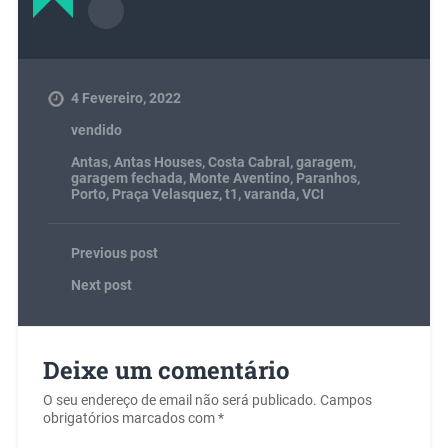
4 Fevereiro, 2022
vendido
Antas
,
Antas Houses
,
Costa Cabral
,
garagem
,
garagem fechada
,
Monte Aventino
,
Paranhos
,
Porto
,
Praça Velasquez
,
t1
,
varanda
,
VCI
Previous post
Next post
Deixe um comentário
O seu endereço de email não será publicado.
Campos
obrigatórios marcados com
*