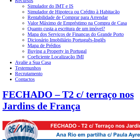
Recursos
Simulador do IMT e IS
Simulador de Hipoteca ou Crédito à Habitação
Rentabilidade de Comprar para Arrendar
Valor Máximo de Empréstimo na Compra de Casa
Quanto custa a escritura de um imóvel?
Mapa dos Serviços de Finanças do Grande Porto
Dicionário Imobiliário Português-Inglês
Mapa de Prédios
Buying a Property in Portugal
Coeficiente Localização IMI
Avalie a Sua Casa
Testemunhos
Recrutamento
Contactos
FECHADO – T2 c/ terraço nos
Jardins de França