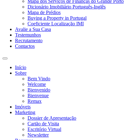
Mapa dos Serviços de Finanças do Grande Porto
Dicionário Imobiliário Português-Inglês
Mapa de Prédios
Buying a Property in Portugal
Coeficiente Localização IMI
Avalie a Sua Casa
Testemunhos
Recrutamento
Contactos
Toggle
search
Início
field
Sobre
Bem Vindo
Welcome
Bienvenido
Bienvenue
Remax
Imóveis
Marketing
Dossier de Apresentação
Cartão de Visita
Escritório Virtual
Newsletter