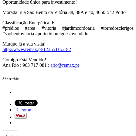
Oportunidade única para investimento!
Morada: rua São Bento da Vitória 38, 38A e 40, 4050-542 Porto
Classificação Energética: F
#prédios #area #vitoria #jardimcordoaria #torredosclerigos
#saobentovitoria #porto #comigoestavendido
Marque já a sua visita!
http://www.remax.pt/123551152-82
Comigo Está Vendido!
Ana Rio : 963 717 081 :
ario@remax.pt
Share this:
Telegram