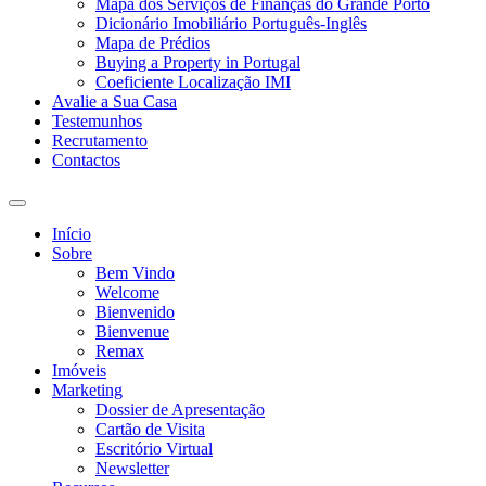
Mapa dos Serviços de Finanças do Grande Porto
Dicionário Imobiliário Português-Inglês
Mapa de Prédios
Buying a Property in Portugal
Coeficiente Localização IMI
Avalie a Sua Casa
Testemunhos
Recrutamento
Contactos
Toggle
search
Início
field
Sobre
Bem Vindo
Welcome
Bienvenido
Bienvenue
Remax
Imóveis
Marketing
Dossier de Apresentação
Cartão de Visita
Escritório Virtual
Newsletter