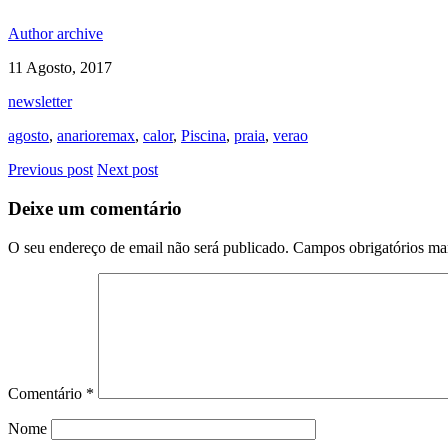
Author archive
11 Agosto, 2017
newsletter
agosto
,
anarioremax
,
calor
,
Piscina
,
praia
,
verao
Previous post
Next post
Deixe um comentário
O seu endereço de email não será publicado.
Campos obrigatórios m
Comentário
*
Nome