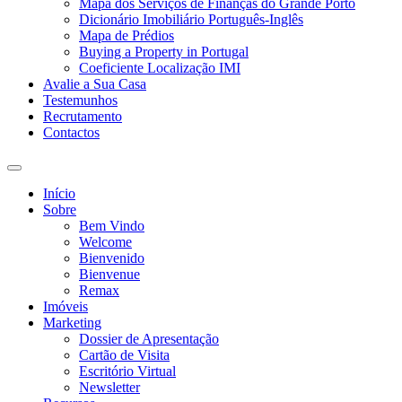
Mapa dos Serviços de Finanças do Grande Porto
Dicionário Imobiliário Português-Inglês
Mapa de Prédios
Buying a Property in Portugal
Coeficiente Localização IMI
Avalie a Sua Casa
Testemunhos
Recrutamento
Contactos
Toggle
search
Início
field
Sobre
Bem Vindo
Welcome
Bienvenido
Bienvenue
Remax
Imóveis
Marketing
Dossier de Apresentação
Cartão de Visita
Escritório Virtual
Newsletter