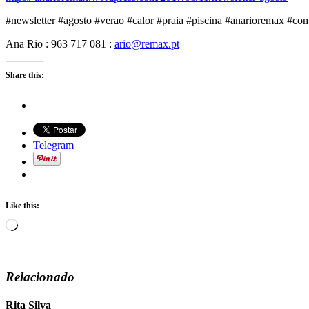
#newsletter #agosto #verao #calor #praia #piscina #anarioremax #co
Ana Rio : 963 717 081 :
ario@remax.pt
Share this:
Telegram
Like this:
Loading…
Relacionado
Rita Silva