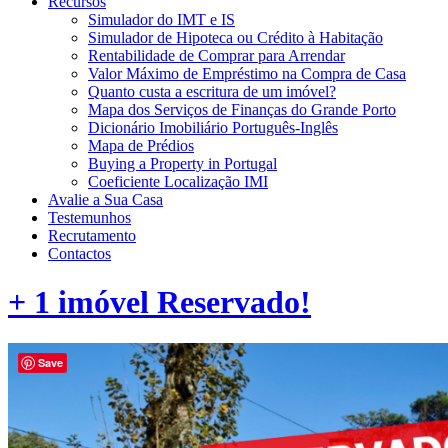
Recursos
Simulador do IMT e IS
Simulador de Hipoteca ou Crédito à Habitação
Rentabilidade de Comprar para Arrendar
Valor Máximo de Empréstimo na Compra de Casa
Quanto custa a escritura de um imóvel?
Mapa dos Serviços de Finanças do Grande Porto
Dicionário Imobiliário Português-Inglês
Mapa de Prédios
Buying a Property in Portugal
Coeficiente Localização IMI
Avalie a Sua Casa
Testemunhos
Recrutamento
Contactos
+ 1 imóvel Reservado!
Save