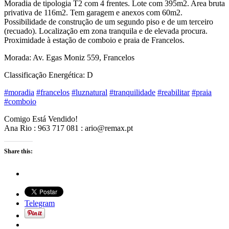
Moradia de tipologia T2 com 4 frentes. Lote com 395m2. Area bruta
privativa de 116m2. Tem garagem e anexos com 60m2.
Possibilidade de construção de um segundo piso e de um terceiro
(recuado). Localização em zona tranquila e de elevada procura.
Proximidade à estação de comboio e praia de Francelos.
Morada: Av. Egas Moniz 559, Francelos
Classificação Energética: D
‪#‎
moradia‬
‪#‎
francelos‬
‪#‎
luznatural‬
‪#‎
tranquilidade‬
‪#‎
reabilitar‬
‪#‎
praia‬
‪#‎
comboio‬
Comigo Está Vendido!
Ana Rio :
963 717 081 : ario@remax.pt
Share this:
Telegram