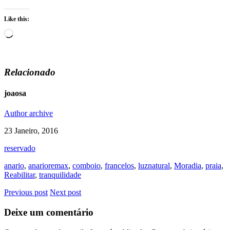
Like this:
Loading…
Relacionado
joaosa
Author archive
23 Janeiro, 2016
reservado
anario
,
anarioremax
,
comboio
,
francelos
,
luznatural
,
Moradia
,
praia
,
Reabilitar
,
tranquilidade
Previous post
Next post
Deixe um comentário