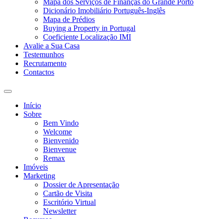
Mapa dos Serviços de Finanças do Grande Porto
Dicionário Imobiliário Português-Inglês
Mapa de Prédios
Buying a Property in Portugal
Coeficiente Localização IMI
Avalie a Sua Casa
Testemunhos
Recrutamento
Contactos
Toggle
search
Início
field
Sobre
Bem Vindo
Welcome
Bienvenido
Bienvenue
Remax
Imóveis
Marketing
Dossier de Apresentação
Cartão de Visita
Escritório Virtual
Newsletter