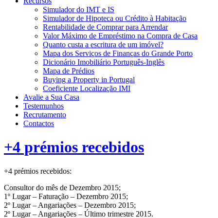
Recursos
Simulador do IMT e IS
Simulador de Hipoteca ou Crédito à Habitação
Rentabilidade de Comprar para Arrendar
Valor Máximo de Empréstimo na Compra de Casa
Quanto custa a escritura de um imóvel?
Mapa dos Serviços de Finanças do Grande Porto
Dicionário Imobiliário Português-Inglês
Mapa de Prédios
Buying a Property in Portugal
Coeficiente Localização IMI
Avalie a Sua Casa
Testemunhos
Recrutamento
Contactos
+4 prémios recebidos
+4 prémios recebidos:
Consultor do mês de Dezembro 2015;
1º Lugar – Faturação – Dezembro 2015;
2º Lugar – Angariações – Dezembro 2015;
2º Lugar – Angariações – Último trimestre 2015.