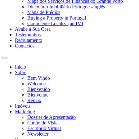
Mapa dos Serviços de Finanças do Grande Porto
Dicionário Imobiliário Português-Inglês
Mapa de Prédios
Buying a Property in Portugal
Coeficiente Localização IMI
Avalie a Sua Casa
Testemunhos
Recrutamento
Contactos
Toggle
search
Início
field
Sobre
Bem Vindo
Welcome
Bienvenido
Bienvenue
Remax
Imóveis
Marketing
Dossier de Apresentação
Cartão de Visita
Escritório Virtual
Newsletter