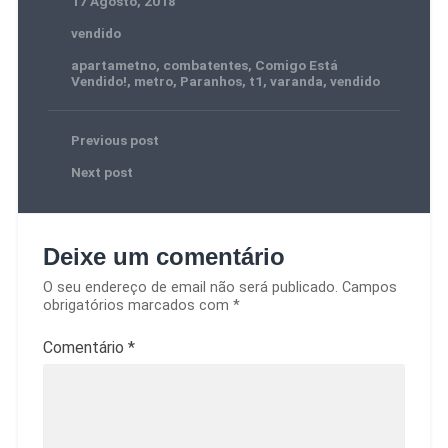
17 Agosto, 2018
vendido
apartametno
,
combatentes
,
Comigo Está
Vendido‬!
,
metro
,
Paranhos
,
t1
,
varanda
,
vendido
Previous post
Next post
Deixe um comentário
O seu endereço de email não será publicado.
Campos
obrigatórios marcados com
*
Comentário
*