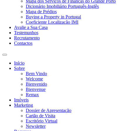
Mapa dos Serviços de Finanças do Grande Porto
Dicionário Imobiliário Português-Inglês
Mapa de Prédios
Buying a Property in Portugal
Coeficiente Localização IMI
Avalie a Sua Casa
Testemunhos
Recrutamento
Contactos
Toggle
search
Início
field
Sobre
Bem Vindo
Welcome
Bienvenido
Bienvenue
Remax
Imóveis
Marketing
Dossier de Apresentação
Cartão de Visita
Escritório Virtual
Newsletter