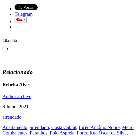
Telegram
Like this:
Loading…
Relacionado
Rebeka Alves
Author archive
6 Julho, 2021
arrendado
Apartamento
,
arrendado
,
Costa Cabral
,
Liceu António Nobre
,
Metro
Combatentes
,
Paranhos
,
Polo Asprela
,
Porto
,
Rua Óscar da Silva
,