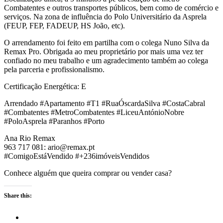
Combatentes e outros transportes públicos, bem como de comércio e
serviços. Na zona de influência do Polo Universitário da Asprela
(FEUP, FEP, FADEUP, HS João, etc).
O arrendamento foi feito em partilha com o colega Nuno Silva da
Remax Pro. Obrigada ao meu proprietário por mais uma vez ter
confiado no meu trabalho e um agradecimento também ao colega
pela parceria e profissionalismo.
Certificação Energética: E
Arrendado #Apartamento #T1 #RuaÓscardaSilva #CostaCabral
#Combatentes #MetroCombatentes #LiceuAntónioNobre
#PoloAsprela #Paranhos #Porto
Ana Rio Remax
963 717 081: ario@remax.pt
#ComigoEstáVendido #+236imóveisVendidos
Conhece alguém que queira comprar ou vender casa?
Share this: