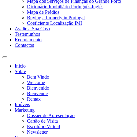
Mapa dos Serviços de Finanças do Grande Porto
Dicionário Imobiliário Português-Inglês
Mapa de Prédios
Buying a Property in Portugal
Coeficiente Localização IMI
Avalie a Sua Casa
Testemunhos
Recrutamento
Contactos
Toggle
search
Início
field
Sobre
Bem Vindo
Welcome
Bienvenido
Bienvenue
Remax
Imóveis
Marketing
Dossier de Apresentação
Cartão de Visita
Escritório Virtual
Newsletter