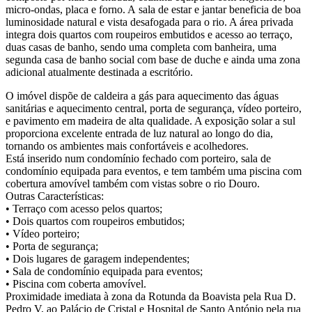
micro-ondas, placa e forno. A sala de estar e jantar beneficia de boa
luminosidade natural e vista desafogada para o rio. A área privada
integra dois quartos com roupeiros embutidos e acesso ao terraço,
duas casas de banho, sendo uma completa com banheira, uma
segunda casa de banho social com base de duche e ainda uma zona
adicional atualmente destinada a escritório.
O imóvel dispõe de caldeira a gás para aquecimento das águas
sanitárias e aquecimento central, porta de segurança, vídeo porteiro,
e pavimento em madeira de alta qualidade. A exposição solar a sul
proporciona excelente entrada de luz natural ao longo do dia,
tornando os ambientes mais confortáveis e acolhedores.
Está inserido num condomínio fechado com porteiro, sala de
condomínio equipada para eventos, e tem também uma piscina com
cobertura amovível também com vistas sobre o rio Douro.
Outras Características:
• Terraço com acesso pelos quartos;
• Dois quartos com roupeiros embutidos;
• Vídeo porteiro;
• Porta de segurança;
• Dois lugares de garagem independentes;
• Sala de condomínio equipada para eventos;
• Piscina com coberta amovível.
Proximidade imediata à zona da Rotunda da Boavista pela Rua D.
Pedro V, ao Palácio de Cristal e Hospital de Santo António pela rua