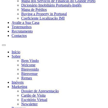
Mapa dos Serviços de Finanças do Grande Porto
Dicionário Imobiliário Português-Inglês
Mapa de Prédios
Buying a Property in Portugal
Coeficiente Localização IMI
Avalie a Sua Casa
Testemunhos
Recrutamento
Contactos
Toggle
search
Início
field
Sobre
Bem Vindo
Welcome
Bienvenido
Bienvenue
Remax
Imóveis
Marketing
Dossier de Apresentação
Cartão de Visita
Escritório Virtual
Newsletter