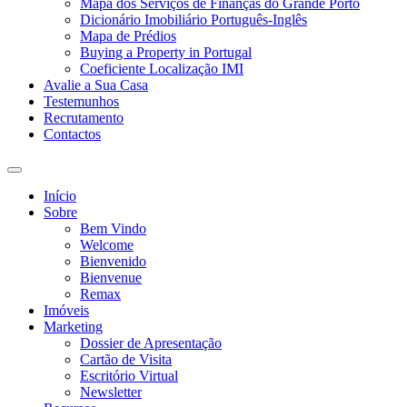
Mapa dos Serviços de Finanças do Grande Porto
Dicionário Imobiliário Português-Inglês
Mapa de Prédios
Buying a Property in Portugal
Coeficiente Localização IMI
Avalie a Sua Casa
Testemunhos
Recrutamento
Contactos
Toggle
search
Início
field
Sobre
Bem Vindo
Welcome
Bienvenido
Bienvenue
Remax
Imóveis
Marketing
Dossier de Apresentação
Cartão de Visita
Escritório Virtual
Newsletter