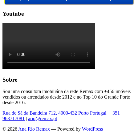
Youtube
Sobre
Sou uma consultora imobiliária da rede Remax com +456 imóveis
vendidos ou arrendados desde 2012 e no Top 10 do Grande Porto
desde 2016.
Rua de Sá da Bandeira 712, 4000-432 Porto Portugal
|
+351
963717081
|
ario@remax.pt
© 2026
Ana Rio Remax
— Powered by
WordPress