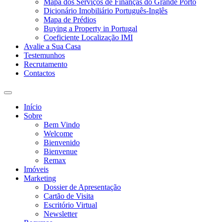
Mapa dos Serviços de Finanças do Grande Porto
Dicionário Imobiliário Português-Inglês
Mapa de Prédios
Buying a Property in Portugal
Coeficiente Localização IMI
Avalie a Sua Casa
Testemunhos
Recrutamento
Contactos
Toggle
search
Início
field
Sobre
Bem Vindo
Welcome
Bienvenido
Bienvenue
Remax
Imóveis
Marketing
Dossier de Apresentação
Cartão de Visita
Escritório Virtual
Newsletter