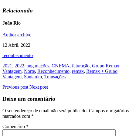
Relacionado
João Rio
Author archive
12 Abril, 2022
reconhecimento
2021
,
2022
,
angariações
,
CNEMA
,
faturação
,
Grupo Remax
Vantagem
,
Norte
,
Reconhecimento
,
remax
,
Remax + Grupo
Vantagem
,
Santarém
,
Transações
Previous post
Next post
Deixe um comentário
O seu endereço de email não será publicado.
Campos obrigatórios
marcados com
*
Comentário
*