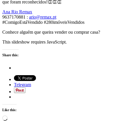
que foram reconhecidos!👏👏👏
Ana Rio Remax
9637170881 :
ario@remax.pt
#ComigoEstáVendido #280imóveisVendidos
Conhece alguém que queira vender ou comprar casa?
This slideshow requires JavaScript.
Share this:
Telegram
Like this:
Loading…