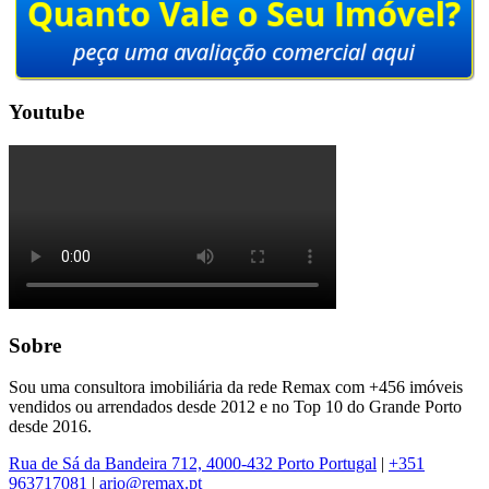
Youtube
Sobre
Sou uma consultora imobiliária da rede Remax com +456 imóveis
vendidos ou arrendados desde 2012 e no Top 10 do Grande Porto
desde 2016.
Rua de Sá da Bandeira 712, 4000-432 Porto Portugal
|
+351
963717081
|
ario@remax.pt