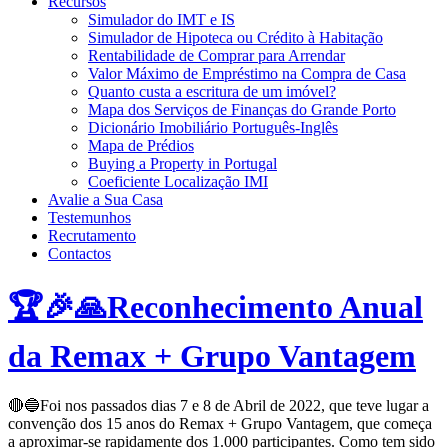
Recursos
Simulador do IMT e IS
Simulador de Hipoteca ou Crédito à Habitação
Rentabilidade de Comprar para Arrendar
Valor Máximo de Empréstimo na Compra de Casa
Quanto custa a escritura de um imóvel?
Mapa dos Serviços de Finanças do Grande Porto
Dicionário Imobiliário Português-Inglês
Mapa de Prédios
Buying a Property in Portugal
Coeficiente Localização IMI
Avalie a Sua Casa
Testemunhos
Recrutamento
Contactos
🏆🎉🙏Reconhecimento Anual
da Remax + Grupo Vantagem
🔴🔵Foi nos passados dias 7 e 8 de Abril de 2022, que teve lugar a
convenção dos 15 anos do Remax + Grupo Vantagem, que começa
a aproximar-se rapidamente dos 1.000 participantes. Como tem sido