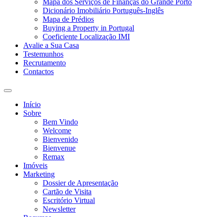
Mapa dos Serviços de Finanças do Grande Porto
Dicionário Imobiliário Português-Inglês
Mapa de Prédios
Buying a Property in Portugal
Coeficiente Localização IMI
Avalie a Sua Casa
Testemunhos
Recrutamento
Contactos
Toggle
search
Início
field
Sobre
Bem Vindo
Welcome
Bienvenido
Bienvenue
Remax
Imóveis
Marketing
Dossier de Apresentação
Cartão de Visita
Escritório Virtual
Newsletter