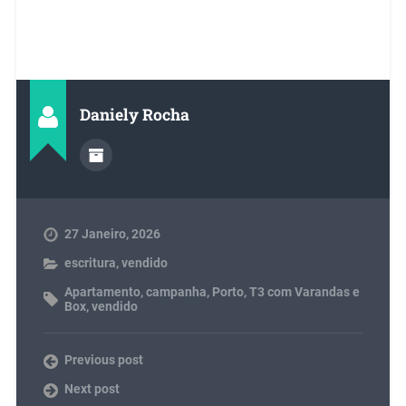
Daniely Rocha
27 Janeiro, 2026
escritura
,
vendido
Apartamento
,
campanha
,
Porto
,
T3 com Varandas e
Box
,
vendido
Previous post
Next post