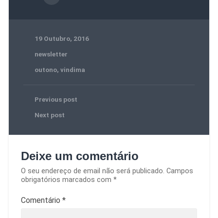
19 Outubro, 2016
newsletter
outono
,
vindima
Previous post
Next post
Deixe um comentário
O seu endereço de email não será publicado.
Campos
obrigatórios marcados com
*
Comentário
*