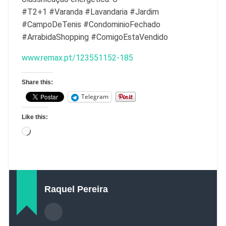
#T2+1 #Varanda #Lavandaria #Jardim
#CampoDeTenis #CondominioFechado
#ArrabidaShopping #ComigoEstaVendido
www.remax.pt/123551152-185
Share this:
Telegram
Like this:
Raquel Pereira