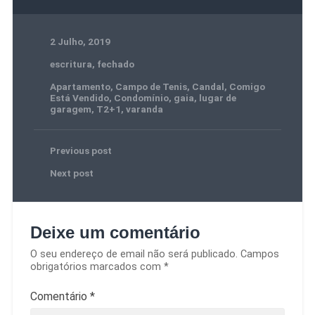
2 Julho, 2019
escritura
,
fechado
Apartamento
,
Campo de Tenis
,
Candal
,
Comigo
Está Vendido
,
Condomínio
,
gaia
,
lugar de
garagem
,
T2+1
,
varanda
Previous post
Next post
Deixe um comentário
O seu endereço de email não será publicado.
Campos
obrigatórios marcados com
*
Comentário
*