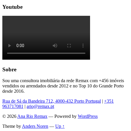
Youtube
Sobre
Sou uma consultora imobiliária da rede Remax com +456 imóveis
vendidos ou arrendados desde 2012 e no Top 10 do Grande Porto
desde 2016.
Rua de Sá da Bandeira 712, 4000-432 Porto Portugal
|
+351
963717081
|
ario@remax.pt
© 2026
Ana Rio Remax
— Powered by
WordPress
Theme by
Anders Noren
—
Up ↑