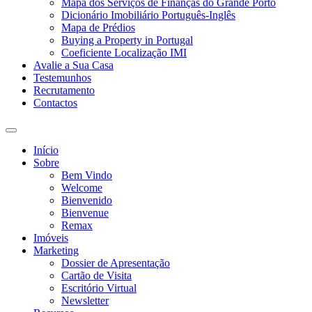
Mapa dos Serviços de Finanças do Grande Porto
Dicionário Imobiliário Português-Inglês
Mapa de Prédios
Buying a Property in Portugal
Coeficiente Localização IMI
Avalie a Sua Casa
Testemunhos
Recrutamento
Contactos
Toggle
search
Início
field
Sobre
Bem Vindo
Welcome
Bienvenido
Bienvenue
Remax
Imóveis
Marketing
Dossier de Apresentação
Cartão de Visita
Escritório Virtual
Newsletter