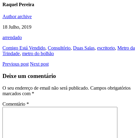
Raquel Pereira
Author archive
18 Julho, 2019
arrendado
Comigo Está Vendido
,
Consultório
,
Duas Salas
,
escritorio
,
Metro da
Trindade
,
metro do bolhão
Previous post
Next post
Deixe um comentário
O seu endereço de email não será publicado.
Campos obrigatórios
marcados com
*
Comentário
*